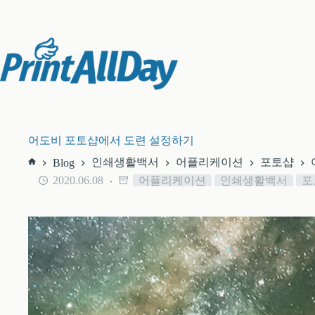
본
문
으
로
건
너
뛰
기
어도비 포토샵에서 도련 설정하기
인쇄생활백서
어플리케이션
포토샵
Blog
홈
2020.06.08
어플리케이션
인쇄생활백서
포