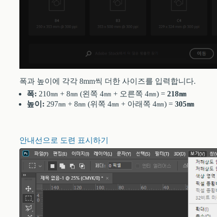
폭과 높이에 각각 8mm씩 더한 사이즈를 입력합니다.
폭:
210㎜ + 8㎜ (왼쪽 4㎜ + 오른쪽 4㎜) =
218㎜
높이:
297㎜ + 8㎜ (위쪽 4㎜ + 아래쪽 4㎜) =
305㎜
안내선으로 도련 표시하기