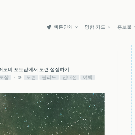
빠른인쇄
명함·카드
홍보물
어도비 포토샵에서 도련 설정하기
토샵
도련
블리드
안내선
여백