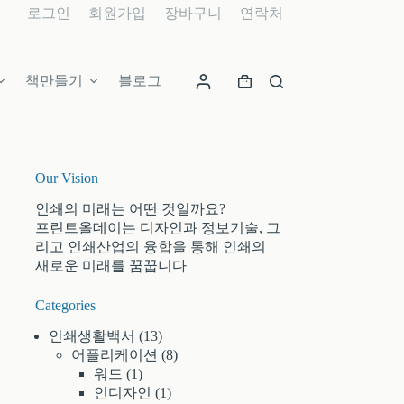
로그인
회원가입
장바구니
연락처
책만들기
블로그
장
바
구
니
Our Vision
인쇄의 미래는 어떤 것일까요?
프린트올데이는 디자인과 정보기술, 그
리고 인쇄산업의 융합을 통해 인쇄의
새로운 미래를 꿈꿉니다
Categories
인쇄생활백서
(13)
어플리케이션
(8)
워드
(1)
인디자인
(1)