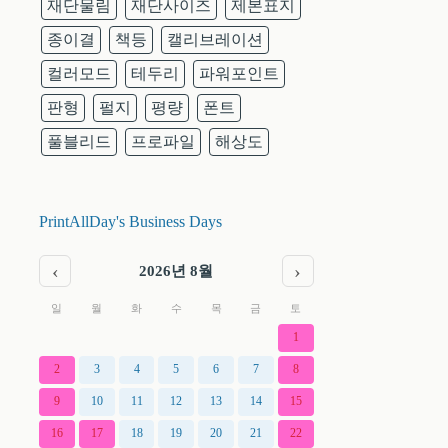
재단물림
재단사이즈
제본표지
종이결
책등
캘리브레이션
컬러모드
테두리
파워포인트
판형
펄지
평량
폰트
풀블리드
프로파일
해상도
PrintAllDay's Business Days
‹
›
2026년 8월
일
월
화
수
목
금
토
1
2
3
4
5
6
7
8
9
10
11
12
13
14
15
16
17
18
19
20
21
22