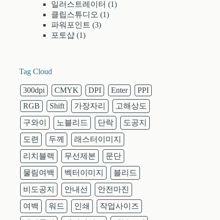
일러스트레이터
(1)
클립스튜디오
(1)
파워포인트
(3)
포토샵
(1)
Tag Cloud
300dpi
CMYK
DPI
Enter
PPI
RGB
Shift
가장자리
고해상도
구와이
노블리드
단락
도공지
도련
두께
래스터이미지
리치블랙
무선제본
문단
물림여백
벡터이미지
블리드
비도공지
안내선
안전마진
여백
워드
인쇄
작업사이즈