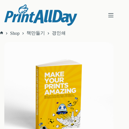
본
문
으
로
건
너
책만들기
경인쇄
Shop
홈
뛰
기