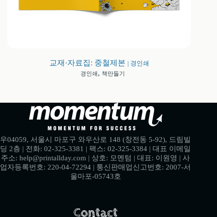
교재·자료집: 중철제본
| 경인쇄
,
경인쇄
책만들기
우04059, 서울시 마포구 와우산로 148 (창전동 5-92), 드림빌
딩 2층 | 전화: 02-325-3381 | 팩스: 02-325-3384 | 대표 이메일
주소: help@printallday.com | 상호: 모멘텀 | 대표: 이원영 | 사
업자등록번호: 220-04-72294 | 통신판매업신고번호: 2007-서
울마포-05743호
Contact