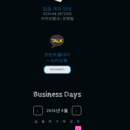
입금 계좌 안내
3333-04-2972505
카카오뱅크 | 모멘텀
프린트올데이
× 카카오톡
@프린트올데이
Business Days
‹
›
2026년 8월
일
월
화
수
목
금
토
1