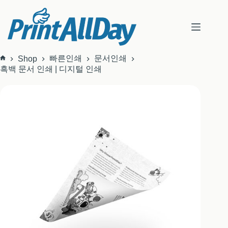
본
문
으
로
건
너
빠른인쇄
문서인쇄
Shop
홈
뛰
흑백 문서 인쇄 | 디지털 인쇄
기