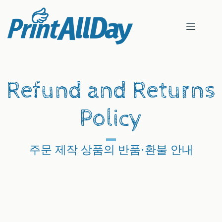
본
문
으
로
건
너
뛰
기
Refund and Returns
Policy
주문 제작 상품의 반품·환불 안내