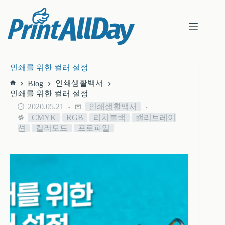
본
문
으
로
건
너
뛰
인쇄를 위한 컬러 설정
기
인쇄생활백서
Blog
홈
인쇄를 위한 컬러 설정
2020.05.21
인쇄생활백서
CMYK
RGB
리치블랙
캘리브레이
션
컬러모드
프로파일